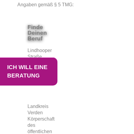
Angaben gemäß § 5 TMG:
Finde
Deinen
Beruf
Lindhooper
Straße
67
ICH WILL EINE
27283
BERATUNG
Verden
(Aller)
Landkreis
Verden
Körperschaft
des
öffentlichen