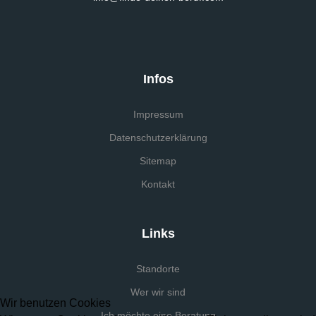
Infos
Impressum
Datenschutzerklärung
Sitemap
Kontakt
Links
Standorte
Wer wir sind
Wir benutzen Cookies
Ich möchte eine Beratung