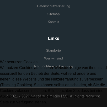
Datenschutzerklärung
Sitemap
Kontakt
Links
Standorte
Wer wir sind
Wir benutzen Cookies
Ich möchte eine Beratung
Wir nutzen Cookies auf unserer Website. Einige von ihnen sind
essenziell für den Betrieb der Seite, während andere uns
helfen, diese Website und die Nutzererfahrung zu verbessern
(Tracking Cookies). Sie können selbst entscheiden, ob Sie die
Cookies zulassen möchten. Bitte beachten Sie, dass bei einer
© 2021 - 2026 by soLoud!media LLC. All rights reserved.
Ablehnung womöglich nicht mehr alle Funktionalitäten der
Seite zur Verfügung stehen.