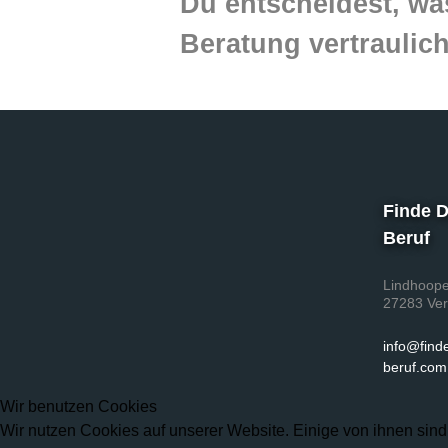
Du entscheidest, was
Beratung vertraulich
Finde 
Beruf
Lindhoope
27283 Ver
info@find
beruf.com
Wir benutzen Cookies
Wir nutzen Cookies auf unserer Website. Einige von ihnen sind