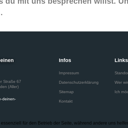
 du mit uns besprechen willst. Und
.
Deinen
Infos
Link
Impressum
Stando
r Straße 67
Datenschutzerklärung
Wer wir
den (Aller)
Sitemap
Ich mö
e-deinen-
Kontakt
 essenziell für den Betrieb der Seite, während andere uns helf