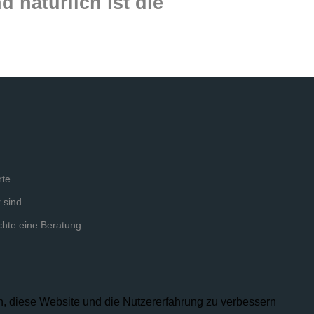
 natürlich ist die
s
rte
 sind
chte eine Beratung
en, diese Website und die Nutzererfahrung zu verbessern