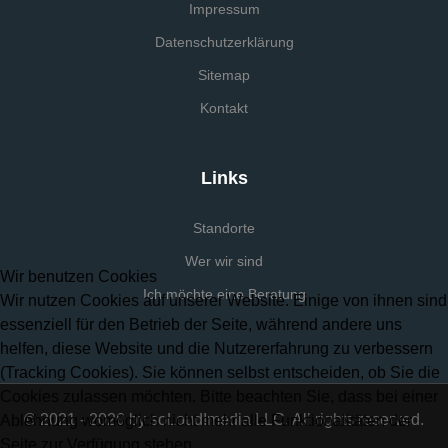
Impressum
Datenschutzerklärung
Sitemap
Kontakt
Links
Standorte
Wer wir sind
Wir benutzen Cookies
Ich möchte eine Beratung
Wir nutzen Cookies auf unserer Website. Einige von ihnen sind
essenziell für den Betrieb der Seite, während andere uns
helfen, diese Website und die Nutzererfahrung zu verbessern
(Tracking Cookies). Sie können selbst entscheiden, ob Sie die
Cookies zulassen möchten. Bitte beachten Sie, dass bei einer
© 2021 - 2026 by soLoud!media LLC. All rights reserved.
Ablehnung womöglich nicht mehr alle Funktionalitäten der
Seite zur Verfügung stehen.