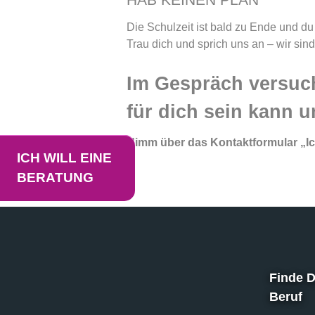
Die Schulzeit ist bald zu Ende und d
Trau dich und sprich uns an – wir sind
Im Gespräch versuc
für dich sein kann u
Nimm über das Kontaktformular „Ich
ICH WILL EINE
BERATUNG
Finde 
Beruf