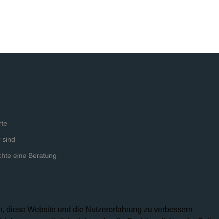
s
rte
 sind
chte eine Beratung
en, diese Website und die Nutzererfahrung zu verbessern