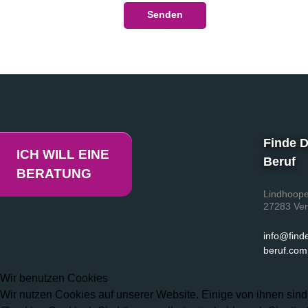
Senden
Finde 
ICH WILL EINE
Beruf
BERATUNG
Lindhoope
27283 Ver
info@find
beruf.com
Wir benutzen Cookies
Wir nutzen Cookies auf unserer Website. Einige von ihnen sind