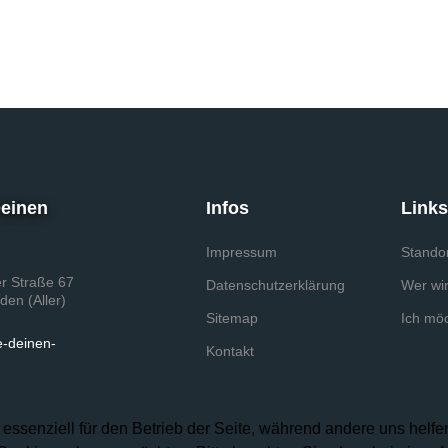
Deinen
Infos
Link
Impressum
Stando
r Straße 67
Datenschutzerklärung
Wer wir
den (Aller)
Sitemap
Ich mö
e-deinen-
Kontakt
 essenziell für den Betrieb der Seite, während andere uns helf